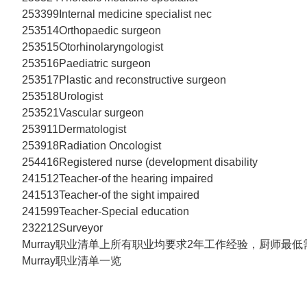
253399Internal medicine specialist nec
253514Orthopaedic surgeon
253515Otorhinolaryngologist
253516Paediatric surgeon
253517Plastic and reconstructive surgeon
253518Urologist
253521Vascular surgeon
253911Dermatologist
253918Radiation Oncologist
254416Registered nurse (development disability
241512Teacher-of the hearing impaired
241513Teacher-of the sight impaired
241599Teacher-Special education
232212Surveyor
Murray职业清单上所有职业均要求2年工作经验，厨师最低
Murray职业清单一览